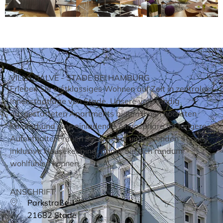
VILLA SALVE - STADE BEI HAMBURG
Erleben Sie erstklassiges Wohnen auf Zeit in zentraler
Innenstadtlage von Stade. Unsere vollständig
ausgestatteten Apartments bieten Ihnen höchsten
Komfort und eine einladende Atmosphäre für längere
Aufenthalte. Freuen Sie sich auf umfassenden Service
inklusive Housekeeping, damit Sie sich rundum
wohlfühlen können.
ANSCHRIFT
Parkstraße 1
21682 Stade