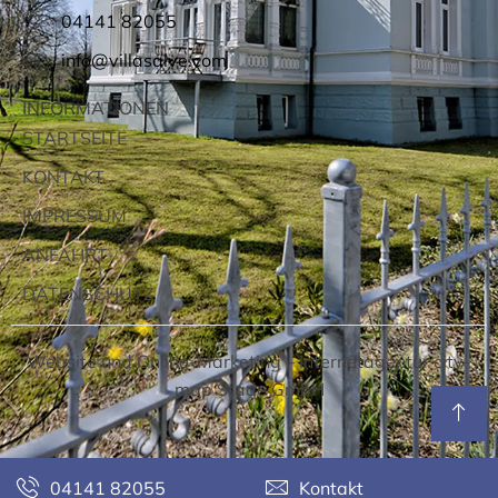
04141 82055
info@villasalve.com
INFORMATIONEN
STARTSEITE
KONTAKT
IMPRESSUM
ANFAHRT
DATENSCHUTZ
Website und Online-Marketing –
Internetagentur city-
map Stade GmbH
04141 82055
Kontakt