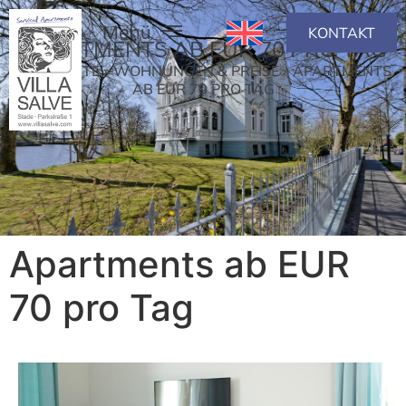
KONTAKT
APARTMENTS AB EUR 70 PRO TAG
STARTSEITE
»
WOHNUNGEN & PREISE
»
APARTMENTS
AB EUR 70 PRO TAG
Apartments ab EUR
70 pro Tag