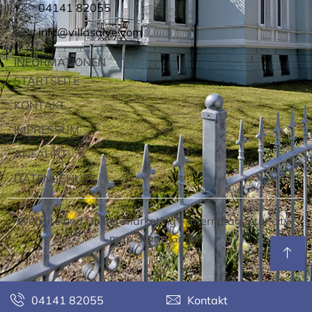
04141 82055
info@villasalve.com
INFORMATIONEN
STARTSEITE
KONTAKT
IMPRESSUM
ANFAHRT
DATENSCHUTZ
Website und Online-Marketing –
Internetagentur city-
map Stade GmbH
04141 82055
Kontakt