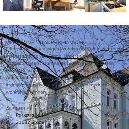
VILLA SALVE - STADE BEI HAMBURG
Erleben Sie erstklassiges Wohnen auf Zeit in zentraler
Innenstadtlage von Stade. Unsere vollständig
ausgestatteten Apartments bieten Ihnen höchsten
Komfort und eine einladende Atmosphäre für längere
Aufenthalte. Freuen Sie sich auf umfassenden Service
inklusive Housekeeping, damit Sie sich rundum
wohlfühlen können.
ANSCHRIFT
Parkstraße 1
21682 Stade