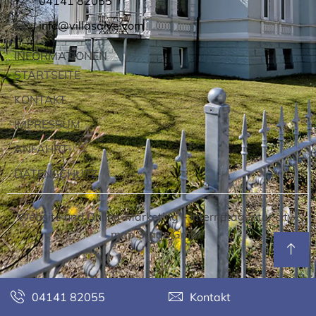
04141 82055
info@villasalve.com
INFORMATIONEN
STARTSEITE
KONTAKT
IMPRESSUM
ANFAHRT
DATENSCHUTZ
Website und Online-Marketing –
Internetagentur city-
map Stade GmbH
04141 82055
Kontakt