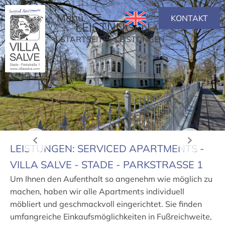
KONTAKT
LEISTUNGEN
STARTSEITE
»
LEISTUNGEN
WOHNUNGEN & PREISE
GESCHICHTE DER VILLA SALVE
TIPPS & UMGEBUNG
LEISTUNGEN: SERVICED APARTMENTS -
VILLA SALVE - STADE - PARKSTRASSE 1
Um Ihnen den Aufenthalt so angenehm wie möglich zu
machen, haben wir alle Apartments individuell
möbliert und geschmackvoll eingerichtet. Sie finden
umfangreiche Einkaufsmöglichkeiten in Fußreichweite,