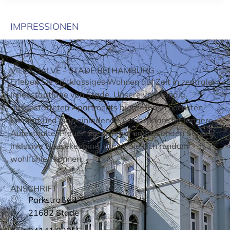
IMPRESSIONEN
VILLA SALVE - STADE BEI HAMBURG
Erleben Sie erstklassiges Wohnen auf Zeit in zentraler
Innenstadtlage von Stade. Unsere vollständig
ausgestatteten Apartments bieten Ihnen höchsten
Komfort und eine einladende Atmosphäre für längere
Aufenthalte. Freuen Sie sich auf umfassenden Service
inklusive Housekeeping, damit Sie sich rundum
wohlfühlen können.
ANSCHRIFT
Parkstraße 1
21682 Stade